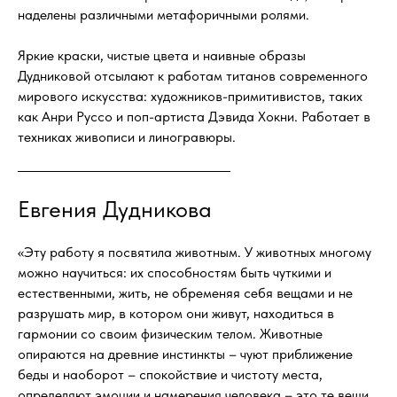
наделены различными метафоричными ролями.
Яркие краски, чистые цвета и наивные образы
Дудниковой отсылают к работам титанов современного
мирового искусства: художников-примитивистов, таких
как Анри Руссо и поп-артиста Дэвида Хокни. Работает в
техниках живописи и линогравюры.
Евгения Дудникова
«Эту работу я посвятила животным. У животных многому
можно научиться: их способностям быть чуткими и
естественными, жить, не обременяя себя вещами и не
разрушать мир, в котором они живут, находиться в
гармонии со своим физическим телом. Животные
опираются на древние инстинкты – чуют приближение
беды и наоборот – спокойствие и чистоту места,
определяют эмоции и намерения человека – это те вещи,