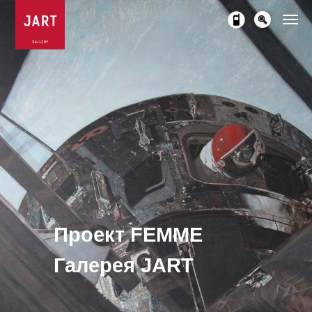
Проект
FEMME
Галерея JART